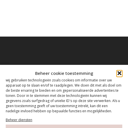
Contact
Beheer cookie toestemming
wij gebruiken technologieën zoals cookies om informatie over uw
apparaat op te slaan en/of te raadplegen. We doen dit met als doel om
Tanthofdreef 7 2623 EW Delft
de beste ervaring te bieden en om gepersonaliseerde advertenties te
tonen. Door in te stemmen met deze technologieën kunnen wij
gegevens zoals surfgedrag of unieke ID's op deze site verwerken. Als u
015-2120822
geen toestemming geeft of uw toestemming intrekt, kan dit een
nadelige invloed hebben op bepaalde functies en mogelijkheden.
info@mfacademy.nl
Beheer diensten