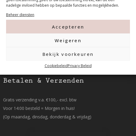
Tanthofdreef 7 2623 EW Delft
nadelige invloed hebben op bepaalde functies en mogelijkheden.
Beheer diensten
015-2120822
Accepteren
info@mfacademy.nl
Weigeren
Bekijk voorkeuren
Cookiebeleid
Privacy Beleid
Betalen & Verzenden
Gratis verzending v.a. €100,- excl. btw
Voor 14:00 besteld = Morgen in huis!
(Op maandag, dinsdag, donderdag & vrijdag)