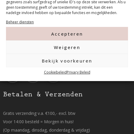
gegevens zoals surfgedrag of unieke ID's op deze site verwerken. Als u
geen toestemming geeft of uw toestemming intrekt, kan dit een
nadelige invloed hebben op bepaalde functies en mogelijkheden.
Tanthofdreef 7 2623 EW Delft
Beheer diensten
Accepteren
015-2120822
Weigeren
info@mfacademy.nl
Bekijk voorkeuren
Cookiebeleid
Privacy Beleid
Betalen & Verzenden
Gratis verzending v.a. €100,- excl. btw
Voor 14:00 besteld = Morgen in huis!
(Op maandag, dinsdag, donderdag & vrijdag)