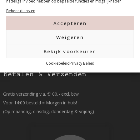
nadelige invloed hebben op bepaalde functies en mogelijkheden.
Beheer diensten
015-2120822
Accepteren
info@mfacademy.nl
Weigeren
Bekijk voorkeuren
Cookiebeleid
Privacy Beleid
Betalen & Verzenden
Gratis verzending v.a. €100,- excl. btw
Voor 14:00 besteld = Morgen in huis!
(Op maandag, dinsdag, donderdag & vrijdag)