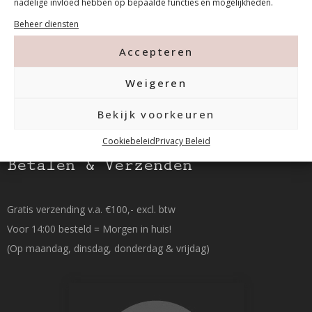
nadelige invloed hebben op bepaalde functies en mogelijkheden.
Beheer diensten
015-2120822
Accepteren
info@mfacademy.nl
Weigeren
Bekijk voorkeuren
Cookiebeleid
Privacy Beleid
Betalen & Verzenden
Gratis verzending v.a. €100,- excl. btw
Voor 14:00 besteld = Morgen in huis!
(Op maandag, dinsdag, donderdag & vrijdag)