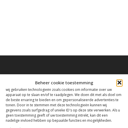
Beheer cookie toestemming
Contact
wij gebruiken technologieën zoals cookies om informatie over uw
apparaat op te slaan en/of te raadplegen. We doen dit met als doel om
de beste ervaring te bieden en om gepersonaliseerde advertenties te
tonen. Door in te stemmen met deze technologieën kunnen wij
Tanthofdreef 7 2623 EW Delft
gegevens zoals surfgedrag of unieke ID's op deze site verwerken. Als u
geen toestemming geeft of uw toestemming intrekt, kan dit een
nadelige invloed hebben op bepaalde functies en mogelijkheden.
015-2120822