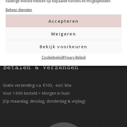
nadelige invloed hebben op bepaalde functies en mogelijkheden.
Beheer diensten
015-2120822
Accepteren
info@mfacademy.nl
Weigeren
Bekijk voorkeuren
Cookiebeleid
Privacy Beleid
Betalen & Verzenden
Gratis verzending v.a. €100,- excl. btw
Voor 14:00 besteld = Morgen in huis!
(Op maandag, dinsdag, donderdag & vrijdag)