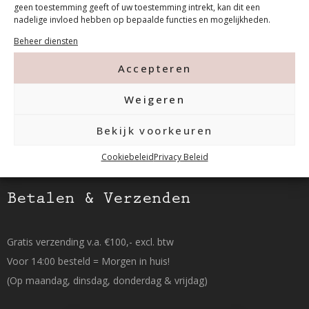
geen toestemming geeft of uw toestemming intrekt, kan dit een
nadelige invloed hebben op bepaalde functies en mogelijkheden.
Tanthofdreef 7 2623 EW Delft
Beheer diensten
015-2120822
Accepteren
info@mfacademy.nl
Weigeren
Bekijk voorkeuren
Cookiebeleid
Privacy Beleid
Betalen & Verzenden
Gratis verzending v.a. €100,- excl. btw
Voor 14:00 besteld = Morgen in huis!
(Op maandag, dinsdag, donderdag & vrijdag)