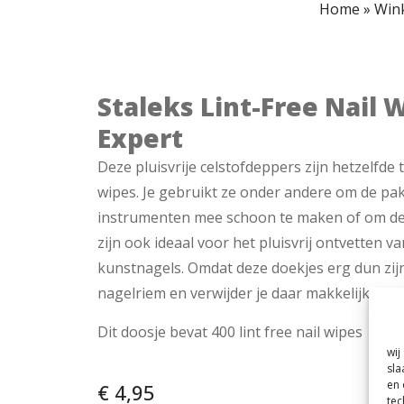
Home
»
Win
Staleks Lint-Free Nail 
Expert
Deze pluisvrije celstofdeppers zijn hetzelfde 
wipes. Je gebruikt ze onder andere om de pak
instrumenten mee schoon te maken of om de n
zijn ook ideaal voor het pluisvrij ontvetten v
kunstnagels. Omdat deze doekjes erg dun zijn 
nagelriem en verwijder je daar makkelijker sto
Dit doosje bevat 400 lint free nail wipes
wij
sla
en 
€
4,95
tec