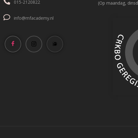
015-2120822
(Op maandag, dinsd
info@mfacademy.nl