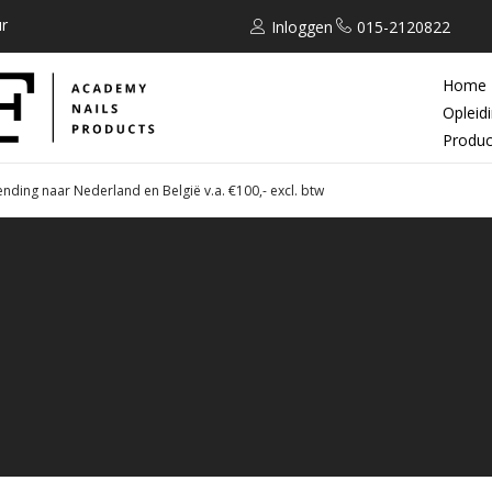
r
Inloggen
015-2120822
Home
Opleid
Produc
ending naar Nederland en België v.a. €100,- excl. btw