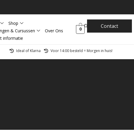
Shop
Contact
0
ingen & Cursussen
Over Ons
t informatie
Ideal of Klarna
Voor 14:00 besteld = Morgen in huis!