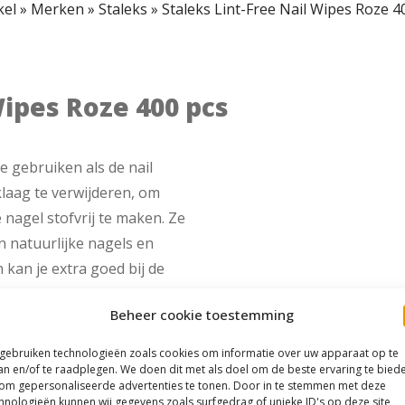
kel
»
Merken
»
Staleks
»
Staleks Lint-Free Nail Wipes Roze 4
Wipes Roze 400 pcs
te gebruiken als de nail
laag te verwijderen, om
agel stofvrij te maken. Ze
an natuurlijke nagels en
kan je extra goed bij de
f.
Beheer cookie toestemming
 gebruiken technologieën zoals cookies om informatie over uw apparaat op te
an en/of te raadplegen. We doen dit met als doel om de beste ervaring te bied
om gepersonaliseerde advertenties te tonen. Door in te stemmen met deze
hnologieën kunnen wij gegevens zoals surfgedrag of unieke ID's op deze site