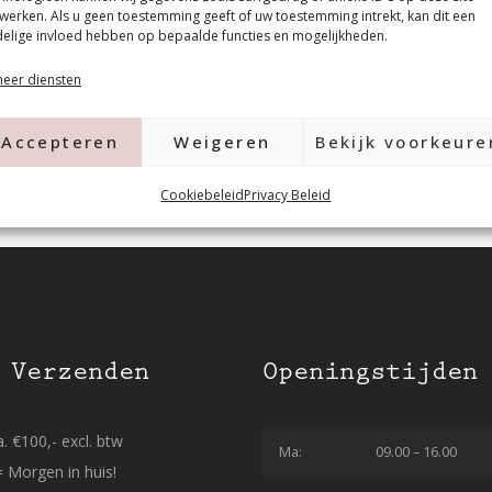
werken. Als u geen toestemming geeft of uw toestemming intrekt, kan dit een
elige invloed hebben op bepaalde functies en mogelijkheden.
eer diensten
Accepteren
Weigeren
Bekijk voorkeure
Cookiebeleid
Privacy Beleid
 Verzenden
Openingstijden
. €100,- excl. btw
Ma:
09.00 – 16.00
= Morgen in huis!