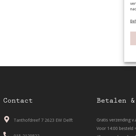
ver
nad
Beh
Contact
Betalen &
Gratis verzending v.a
Tanthofdreef 7 2623 EW Delft
Voor 14:00 besteld 
015-2120822