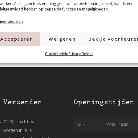
werken. Als u geen toestemming geeft of uw toestemming intrekt, kan dit een
elige invloed hebben op bepaalde functies en mogelijkheden.
eer diensten
Accepteren
Weigeren
Bekijk voorkeure
Cookiebeleid
Privacy Beleid
 Verzenden
Openingstijden
. €100,- excl. btw
Ma:
09.00 – 16.00
= Morgen in huis!