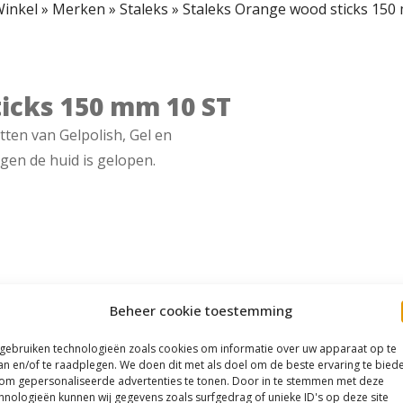
inkel
»
Merken
»
Staleks
»
Staleks Orange wood sticks 150
icks 150 mm 10 ST
tten van Gelpolish, Gel en
egen de huid is gelopen.
Beheer cookie toestemming
 gebruiken technologieën zoals cookies om informatie over uw apparaat op te
an en/of te raadplegen. We doen dit met als doel om de beste ervaring te bied
om gepersonaliseerde advertenties te tonen. Door in te stemmen met deze
hnologieën kunnen wij gegevens zoals surfgedrag of unieke ID's op deze site