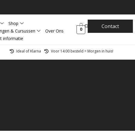
Shop
Contact
0
ingen & Cursussen
Over Ons
t informatie
Ideal of Klarna
Voor 14:00 besteld = Morgen in huis!