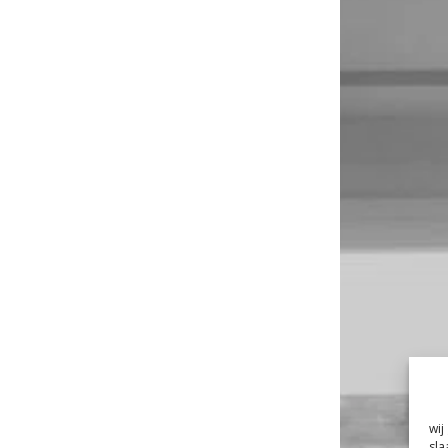
wij
sla