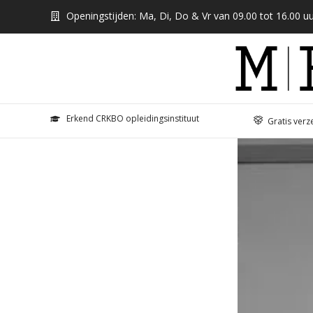
Openingstijden: Ma, Di, Do & Vr van 09.00 tot 16.00 uu
Erkend CRKBO opleidingsinstituut
Gratis verz