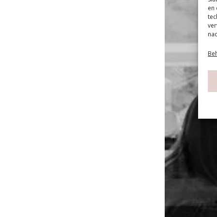
en 
tec
ver
nad
Beh