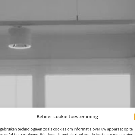
Beheer cookie toestemming
 gebruiken technologieën zoals cookies om informatie over uw apparaat op te
an en/of te raadplegen. We doen dit met als doel om de beste ervaring te bied