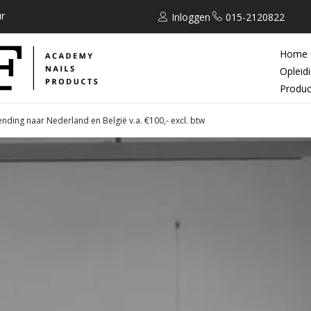
r
Inloggen
015-2120822
Home
Opleid
Produc
ending naar Nederland en België v.a. €100,- excl. btw