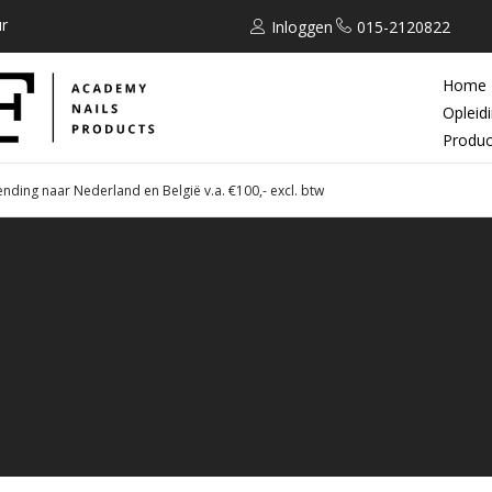
r
Inloggen
015-2120822
Home
Opleid
Produc
ending naar Nederland en België v.a. €100,- excl. btw