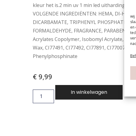
kleur het is.2 min uv 1 min led uitharding.F
VOLGENDE INGREDIËNTEN: HEMA, DI-HEMA
wij
DICARBAMATE, TRIPHENYL PHOSPHATE, RES
sla
en 
FORMALDEHYDE, FRAGRANCE, PARABENS, CA
tec
ver
Acrylates Copolymer, Isobomyl Acrylate, Dime
nad
Wax, CI77491, CI77492, CI77891, CI77007, CI7
Phenylphosphinate
Beh
€
9,99
In winkelwagen