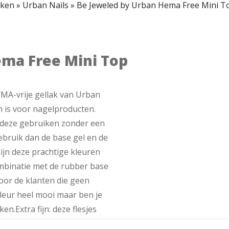
ken
»
Urban Nails
»
Be Jeweled by Urban Hema Free Mini To
ema Free Mini Top
MA-vrije gellak van Urban
ch is voor nagelproducten.
e deze gebruiken zonder een
 gebruik dan de base gel en de
ijn deze prachtige kleuren
ombinatie met de rubber base
oor de klanten die geen
kleur heel mooi maar ben je
en.Extra fijn: deze flesjes
 perfect kunt zien welke