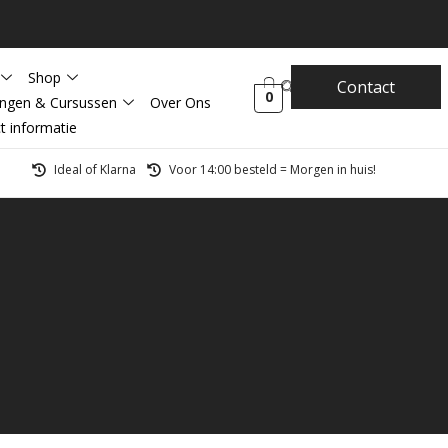
Shop
Contact
0
ingen & Cursussen
Over Ons
t informatie
Ideal of Klarna
Voor 14:00 besteld = Morgen in huis!