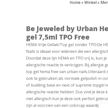
Home
»
Winkel
»
Mer
Be Jeweled by Urban H
gel 7,5ml TPO Free
HEMA Vrije Gellak/Top gel zonder TPO:De HE
Nails is ideaal voor iedereen die een allergis
Doordat deze lijn HEMA en TPO vrij is, kun j
allergische reactie te verkrijgen. Bij allergie
top gel hema free van urban nails.Uiteraard z
ook te gebruiken als normale gelpolish in c
of building base en next of supreme topgel v
allergische reactie hebben. Dus vind je deze 
niet allergisch kun je deze ook perfect gebruik
zijn al voorzien van een colorcap waardoor je