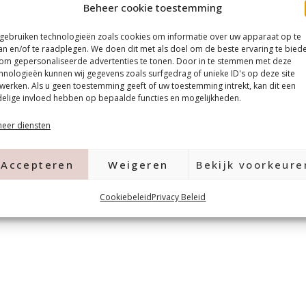
Beheer cookie toestemming
REE GELPOLISH IS VRIJ VAN DE
 TRIMETHYLHEXYL
 gebruiken technologieën zoals cookies om informatie over uw apparaat op te
IN, ETHYL TOSYLAMIDE,
an en/of te raadplegen. We doen dit met als doel om de beste ervaring te bied
om gepersonaliseerde advertenties te tonen. Door in te stemmen met deze
MPHOR, DBPIngrediënten:
hnologieën kunnen wij gegevens zoals surfgedrag of unieke ID's op deze site
werken. Als u geen toestemming geeft of uw toestemming intrekt, kan dit een
thicone,Microcrystalline
elige invloed hebben op bepaalde functies en mogelijkheden.
7266, Ethyl Trimethylbenzoyl
eer diensten
Accepteren
Weigeren
Bekijk voorkeure
Cookiebeleid
Privacy Beleid