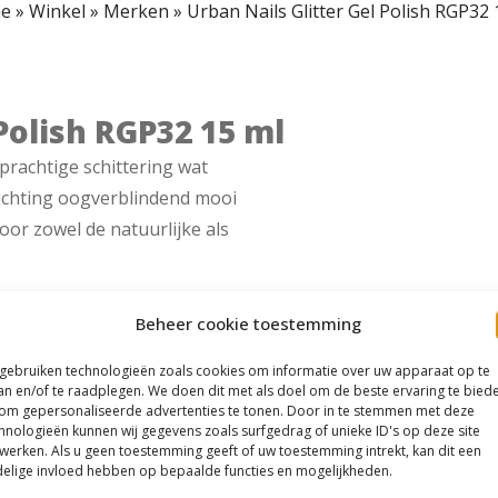
e
»
Winkel
»
Merken
»
Urban Nails Glitter Gel Polish RGP32 
 Polish RGP32 15 ml
 prachtige schittering wat
lichting oogverblindend mooi
voor zowel de natuurlijke als
Beheer cookie toestemming
 gebruiken technologieën zoals cookies om informatie over uw apparaat op te
an en/of te raadplegen. We doen dit met als doel om de beste ervaring te bied
om gepersonaliseerde advertenties te tonen. Door in te stemmen met deze
hnologieën kunnen wij gegevens zoals surfgedrag of unieke ID's op deze site
werken. Als u geen toestemming geeft of uw toestemming intrekt, kan dit een
elige invloed hebben op bepaalde functies en mogelijkheden.