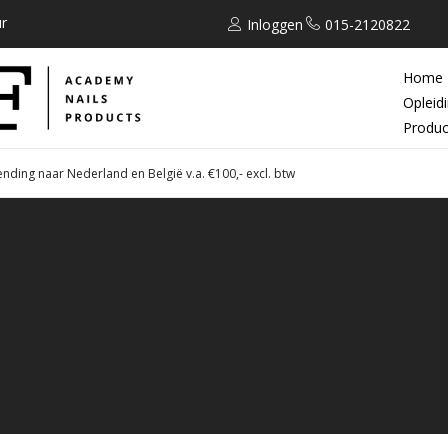
r
Inloggen
015-2120822
Home
Opleid
Produc
ending naar Nederland en België v.a. €100,- excl. btw