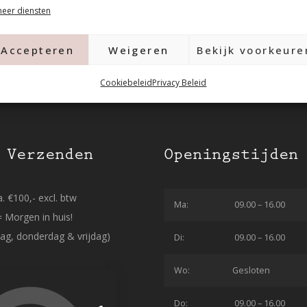
eer diensten
Accepteren
Weigeren
Bekijk voorkeure
Cookiebeleid
Privacy Beleid
 Verzenden
Openingstijden
. €100,- excl. btw
Ma:
09.00 – 16.00
= Morgen in huis!
ag, donderdag & vrijdag)
Di:
09.00 – 16.00
Wo:
Gesloten
Do:
09.00 – 16.00