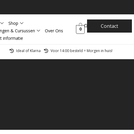
Shop
Contact
0
ingen & Cursussen
Over Ons
t informatie
Ideal of Klarna
Voor 14:00 besteld = Morgen in huis!