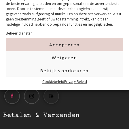
de beste ervaring te bieden en om gepersonaliseerde advertenties te
tonen. Door in te stemmen met deze technologieën kunnen wij
gegevens zoals surfgedrag of unieke ID's op deze site verwerken. Als u
geen toestemming geeft of uw toestemming intrekt, kan dit een
Contact
nadelige invloed hebben op bepaalde functies en mogelijkheden.
Beheer diensten
Tanthofdreef 7 2623 EW Delft
Accepteren
015-2120822
Weigeren
Bekijk voorkeuren
info@mfacademy.nl
Cookiebeleid
Privacy Beleid
Betalen & Verzenden