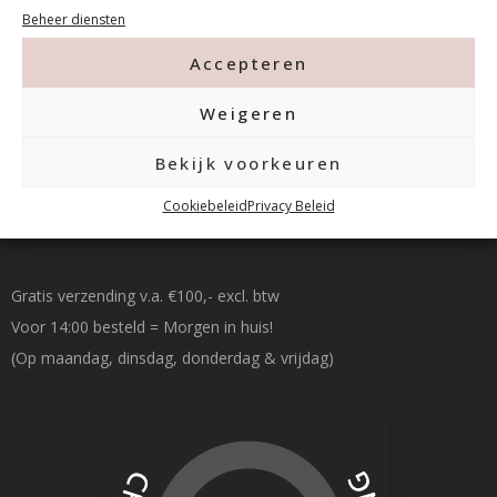
015-2120822
Beheer diensten
info@mfacademy.nl
Accepteren
Weigeren
Bekijk voorkeuren
Cookiebeleid
Privacy Beleid
Betalen & Verzenden
Gratis verzending v.a. €100,- excl. btw
Voor 14:00 besteld = Morgen in huis!
(Op maandag, dinsdag, donderdag & vrijdag)