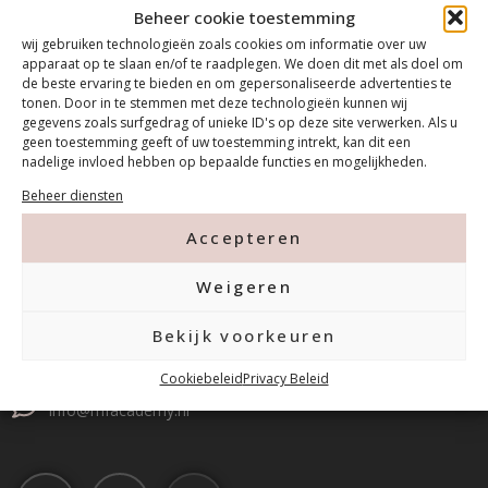
Beheer cookie toestemming
wij gebruiken technologieën zoals cookies om informatie over uw
apparaat op te slaan en/of te raadplegen. We doen dit met als doel om
de beste ervaring te bieden en om gepersonaliseerde advertenties te
tonen. Door in te stemmen met deze technologieën kunnen wij
gegevens zoals surfgedrag of unieke ID's op deze site verwerken. Als u
geen toestemming geeft of uw toestemming intrekt, kan dit een
nadelige invloed hebben op bepaalde functies en mogelijkheden.
Beheer diensten
Contact
Accepteren
Weigeren
Tanthofdreef 7 2623 EW Delft
Bekijk voorkeuren
015-2120822
Cookiebeleid
Privacy Beleid
info@mfacademy.nl