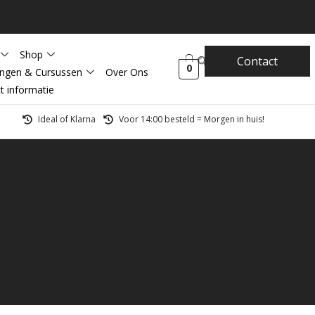
Shop
Contact
0
ingen & Cursussen
Over Ons
t informatie
Ideal of Klarna
Voor 14:00 besteld = Morgen in huis!