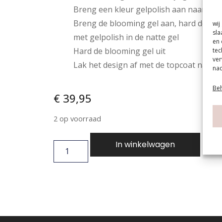
Breng een kleur gelpolish aan naar wen
Breng de blooming gel aan, hard deze n
wij
sla
met gelpolish in de natte gel
en 
Hard de blooming gel uit
tec
ver
Lak het design af met de topcoat naar w
nad
Beh
€
39,95
2 op voorraad
In winkelwagen