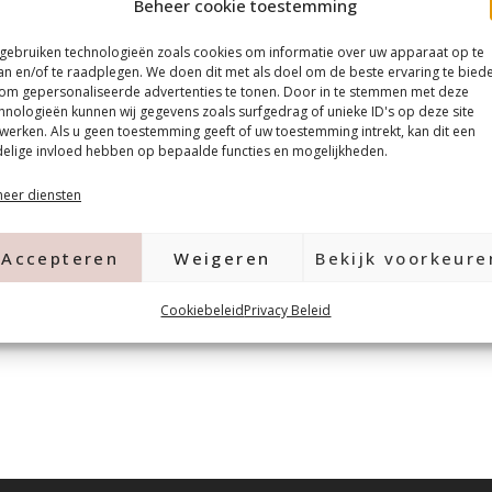
Beheer cookie toestemming
s en hard deze uit
iet uit en maak en design
 gebruiken technologieën zoals cookies om informatie over uw apparaat op te
an en/of te raadplegen. We doen dit met als doel om de beste ervaring te bied
om gepersonaliseerde advertenties te tonen. Door in te stemmen met deze
hnologieën kunnen wij gegevens zoals surfgedrag of unieke ID's op deze site
werken. Als u geen toestemming geeft of uw toestemming intrekt, kan dit een
ens zoals de next topgel.
elige invloed hebben op bepaalde functies en mogelijkheden.
eer diensten
Accepteren
Weigeren
Bekijk voorkeure
Cookiebeleid
Privacy Beleid