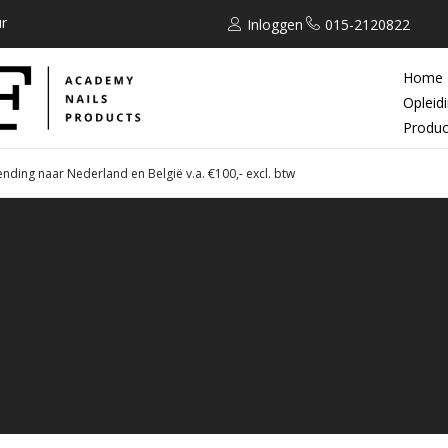
r
Inloggen
015-2120822
Home
Opleid
Produc
ending naar Nederland en België v.a. €100,- excl. btw