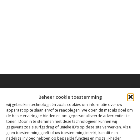
Beheer cookie toestemming
wij gebruiken technologieën zoals cookies om informatie over uw
Contact
apparaat op te slaan en/of te raadplegen. We doen dit met als doel om
de beste ervaring te bieden en om gepersonaliseerde advertenties te
tonen. Door in te stemmen met deze technologieën kunnen wij
gegevens zoals surfgedrag of unieke ID's op deze site verwerken. Als u
Tanthofdreef 7 2623 EW Delft
geen toestemming geeft of uw toestemming intrekt, kan dit een
nadelige invloed hebben op bepaalde functies en mogelijkheden.