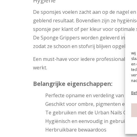
Hygiëne
De sponsjes voelen zacht aan op de nagel en
geblend resultaat. Bovendien zijn ze hygiënis
sponsje per klant of per kleur voor optimale
De Sponge Grippers worden geleverd in een p
zodat ze schoon en stofvrij blijven opgeborg
wij
Een must-have voor iedere professional die g
sla
en 
werkt.
tec
ver
nad
Belangrijke eigenschappen:
Beh
Perfecte opname en verdeling van prod
Geschikt voor ombre, pigmenten en ch
Te gebruiken met de Urban Nails Gripp
Hygiënisch en eenvoudig in gebruik
Herbruikbare bewaardoos