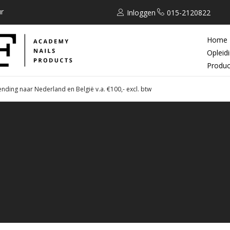
r
Inloggen
015-2120822
Home
Opleid
Produc
ending naar Nederland en België v.a. €100,- excl. btw