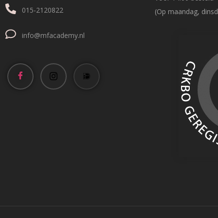
015-2120822
(Op maandag, dinsd
info@mfacademy.nl