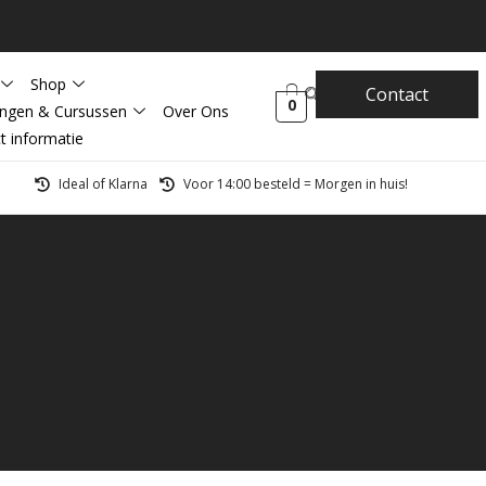
Shop
Contact
0
ingen & Cursussen
Over Ons
t informatie
Ideal of Klarna
Voor 14:00 besteld = Morgen in huis!