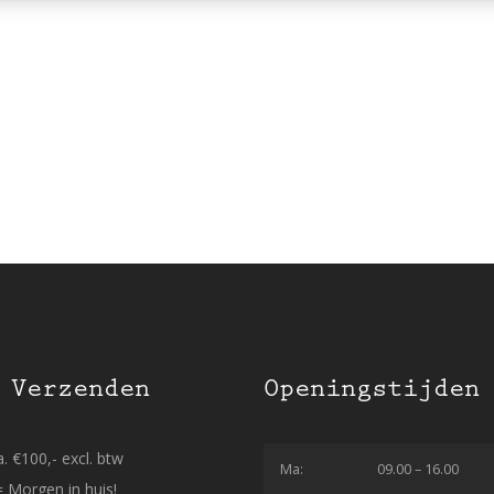
 Verzenden
Openingstijden
. €100,- excl. btw
Ma:
09.00 – 16.00
= Morgen in huis!