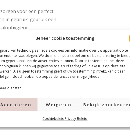
 zorgen voor een perfect
ch in gebruik: gebruik één
 salonhygiëne.
raktische, afsluitbare box
Beheer cookie toestemming
en.
 gebruiken technologieën zoals cookies om informatie over uw apparaat op te
raag nauwkeurig en efficiënt
an en/of te raadplegen. We doen dit met als doel om de beste ervaring te bied
om gepersonaliseerde advertenties te tonen. Door in te stemmen met deze
hnologieën kunnen wij gegevens zoals surfgedrag of unieke ID's op deze site
werken. Als u geen toestemming geeft of uw toestemming intrekt, kan dit een
elige invloed hebben op bepaalde functies en mogelijkheden.
eer diensten
uct
rome poeders
Accepteren
Weigeren
Bekijk voorkeure
er Tool
Cookiebeleid
Privacy Beleid