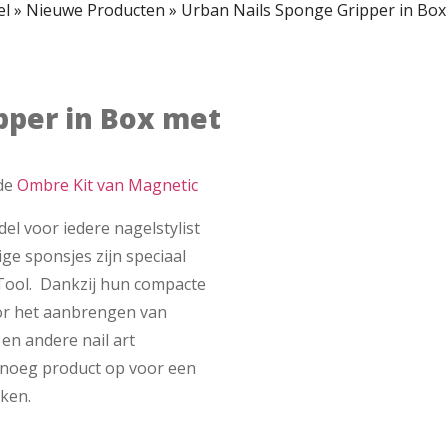
el
»
Nieuwe Producten
»
Urban Nails Sponge Gripper in Box
pper in Box met
de
Ombre Kit van Magnetic
el voor iedere nagelstylist
ge sponsjes zijn speciaal
Tool. Dankzij hun compacte
oor het aanbrengen van
n andere nail art
enoeg product op voor een
kken.