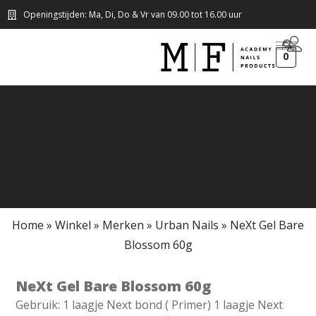
Openingstijden: Ma, Di, Do & Vr van 09.00 tot 16.00 uur
0
Home
»
Winkel
»
Merken
»
Urban Nails
»
NeXt Gel Bare
Blossom 60g
NeXt Gel Bare Blossom 60g
Gebruik: 1 laagje Next bond ( Primer) 1 laagje Next