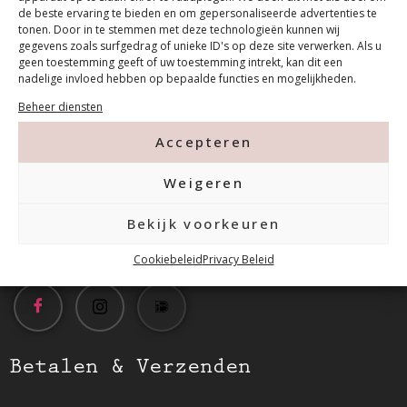
de beste ervaring te bieden en om gepersonaliseerde advertenties te
tonen. Door in te stemmen met deze technologieën kunnen wij
gegevens zoals surfgedrag of unieke ID's op deze site verwerken. Als u
geen toestemming geeft of uw toestemming intrekt, kan dit een
Contact
nadelige invloed hebben op bepaalde functies en mogelijkheden.
Beheer diensten
Tanthofdreef 7 2623 EW Delft
Accepteren
Weigeren
015-2120822
Bekijk voorkeuren
info@mfacademy.nl
Cookiebeleid
Privacy Beleid
Betalen & Verzenden