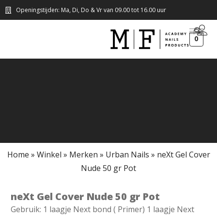
Openingstijden: Ma, Di, Do & Vr van 09.00 tot 16.00 uur
0
Home
»
Winkel
»
Merken
»
Urban Nails
»
neXt Gel Cover
Nude 50 gr Pot
neXt Gel Cover Nude 50 gr Pot
Gebruik: 1 laagje Next bond ( Primer) 1 laagje Next