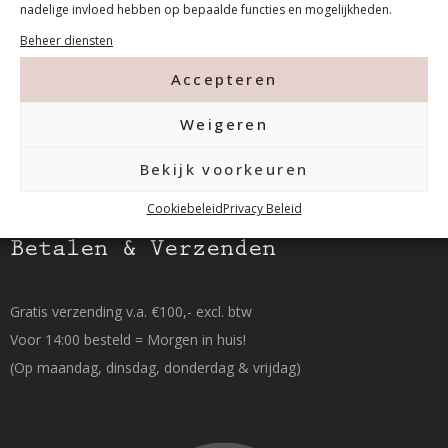
nadelige invloed hebben op bepaalde functies en mogelijkheden.
Beheer diensten
015-2120822
Accepteren
info@mfacademy.nl
Weigeren
Bekijk voorkeuren
Cookiebeleid
Privacy Beleid
Betalen & Verzenden
Gratis verzending v.a. €100,- excl. btw
Voor 14:00 besteld = Morgen in huis!
(Op maandag, dinsdag, donderdag & vrijdag)