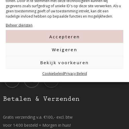
tonen. Door in te stemmen met deze technologieën kunnen wij
gegevens zoals surfgedrag of unieke ID's op deze site verwerken. Als u
Contact
geen toestemming geeft of uw toestemming intrekt, kan dit een
nadelige invloed hebben op bepaalde functies en mogelijkheden.
Beheer diensten
Tanthofdreef 7 2623 EW Delft
Accepteren
015-2120822
Weigeren
info@mfacademy.nl
Bekijk voorkeuren
Cookiebeleid
Privacy Beleid
Betalen & Verzenden
Gratis verzending v.a. €100,- excl. btw
Voor 14:00 besteld = Morgen in huis!