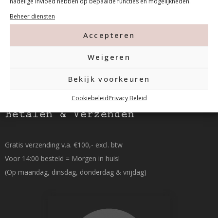
nadelige invloed hebben op bepaalde functies en mogelijkheden.
015-2120822
Beheer diensten
Accepteren
info@mfacademy.nl
Weigeren
Bekijk voorkeuren
Cookiebeleid
Privacy Beleid
Betalen & Verzenden
Gratis verzending v.a. €100,- excl. btw
Voor 14:00 besteld = Morgen in huis!
(Op maandag, dinsdag, donderdag & vrijdag)