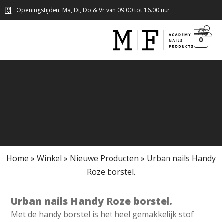
Openingstijden: Ma, Di, Do & Vr van 09.00 tot 16.00 uur
0
Home
»
Winkel
»
Nieuwe Producten
»
Urban nails Handy
Roze borstel.
Urban nails Handy Roze borstel.
Met de handy borstel is het heel gemakkelijk stof