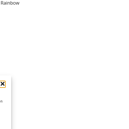
s Rainbow
en