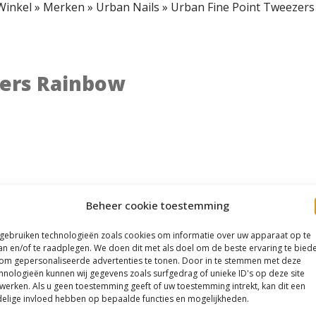
Winkel
»
Merken
»
Urban Nails
»
Urban Fine Point Tweezer
zers Rainbow
Beheer cookie toestemming
 gebruiken technologieën zoals cookies om informatie over uw apparaat op te
an en/of te raadplegen. We doen dit met als doel om de beste ervaring te bied
om gepersonaliseerde advertenties te tonen. Door in te stemmen met deze
hnologieën kunnen wij gegevens zoals surfgedrag of unieke ID's op deze site
werken. Als u geen toestemming geeft of uw toestemming intrekt, kan dit een
elige invloed hebben op bepaalde functies en mogelijkheden.