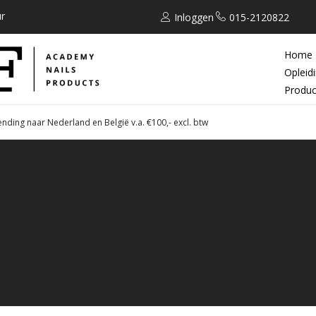
r
Inloggen
015-2120822
Home
Opleid
Produc
ending naar Nederland en België v.a. €100,- excl. btw