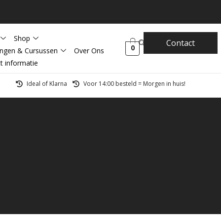
Shop
Contact
0
ingen & Cursussen
Over Ons
t informatie
Ideal of Klarna
Voor 14:00 besteld = Morgen in huis!