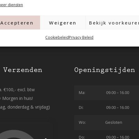
eer diensten
Accepteren
Weigeren
Bekijk voorkeure
Cookiebeleid
Privacy Beleid
 Verzenden
Openingstijden
. €100,- excl. btw
Ma:
09.00 – 16.00
= Morgen in huis!
ag, donderdag & vrijdag)
Di:
09.00 – 16.00
Wo:
Gesloten
Do:
09.00 – 16.00