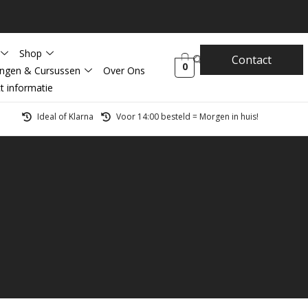
Shop
Contact
0
ingen & Cursussen
Over Ons
t informatie
Ideal of Klarna
Voor 14:00 besteld = Morgen in huis!