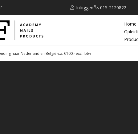
r
Inloggen
015-2120822
Home
Opleid
Produc
ending naar Nederland en België v.a. €100,- excl. btw