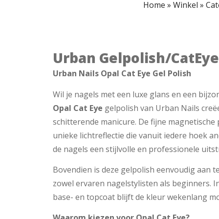
Home
»
Winkel
»
Cat
Urban Gelpolish/CatEye
Urban Nails Opal Cat Eye Gel Polish
Wil je nagels met een luxe glans en een bijzo
Opal Cat Eye
gelpolish van Urban Nails creë
schitterende manicure. De fijne magnetisch
unieke lichtreflectie die vanuit iedere hoek 
de nagels een stijlvolle en professionele uitst
Bovendien is deze gelpolish eenvoudig aan t
zowel ervaren nagelstylisten als beginners. 
base- en topcoat blijft de kleur wekenlang mo
Waarom kiezen voor Opal Cat Eye?