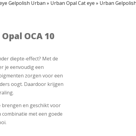
eye Gelpolish Urban
»
Urban Opal Cat eye
»
Urban Gelpolis
 Opal OCA 10
nder diepte-effect? Met de
er je eenvoudig een
e pigmenten zorgen voor een
anders oogt. Daardoor krijgen
raling.
e brengen en geschikt voor
In combinatie met een goede
oi.