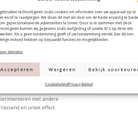
deze
60 seconden
uit in een
 gebruiken technologieën zoals cookies om informatie over uw apparaat op te
an en/of te raadplegen. We doen dit met als doel om de beste ervaring te bied
om gepersonaliseerde advertenties te tonen. Door in te stemmen met deze
hnologieën kunnen wij gegevens zoals surfgedrag of unieke ID's op deze site
er
2 millimeter
boven de
werken. Als u geen toestemming geeft of uw toestemming intrekt, kan dit een
elige invloed hebben op bepaalde functies en mogelijkheden.
.
eer diensten
coat.
elolie.
Accepteren
Weigeren
Bekijk voorkeure
Cookiebeleid
Privacy Beleid
lpolish dan aan over een
xperimenteren met andere
rassend en uniek effect.