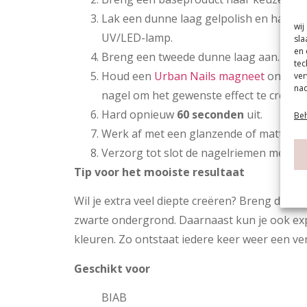
Lak een dunne laag gelpolish en hard 
wij
UV/LED-lamp.
sla
en 
Breng een tweede dunne laag aan.
tec
Houd een
Urban Nails magneet
ongeve
ver
nad
nagel om het gewenste effect te creëren
Hard opnieuw
60 seconden
uit.
Beh
Werk af met een glanzende of matte top
Verzorg tot slot de nagelriemen met nag
Tip voor het mooiste resultaat
Wil je extra veel diepte creëren? Breng de ge
zwarte ondergrond. Daarnaast kun je ook e
kleuren. Zo ontstaat iedere keer weer een ver
Geschikt voor
BIAB