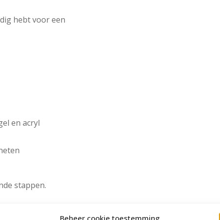
odig hebt voor een
el en acryl
neten
ande stappen.
Beheer cookie toestemming
.