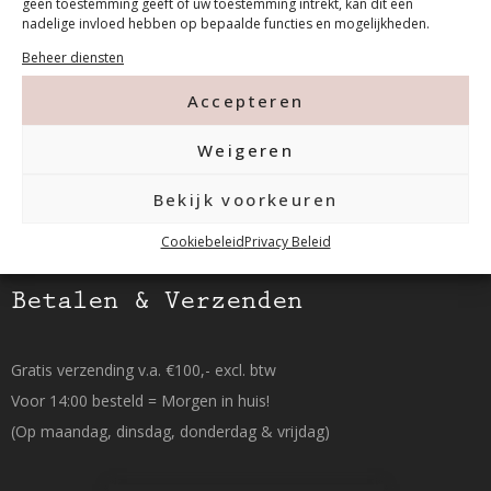
geen toestemming geeft of uw toestemming intrekt, kan dit een
Tanthofdreef 7 2623 EW Delft
nadelige invloed hebben op bepaalde functies en mogelijkheden.
Beheer diensten
015-2120822
Accepteren
info@mfacademy.nl
Weigeren
Bekijk voorkeuren
Cookiebeleid
Privacy Beleid
Betalen & Verzenden
Gratis verzending v.a. €100,- excl. btw
Voor 14:00 besteld = Morgen in huis!
(Op maandag, dinsdag, donderdag & vrijdag)