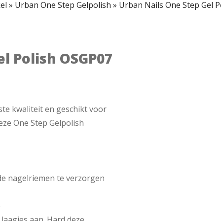
el
»
Urban One Step Gelpolish
»
Urban Nails One Step Gel 
el Polish OSGP07
ste kwaliteit en geschikt voor
deze One Step Gelpolish
 de nagelriemen te verzorgen
e
 laagjes aan. Hard deze