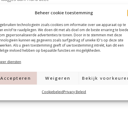
Beheer cookie toestemming
d zijn de nagels klaar. Bij
en basis en geen topcoat.
 gebruiken technologieën zoals cookies om informatie over uw apparaat op te
an en/of te raadplegen. We doen dit met als doel om de beste ervaring te bied
gels, kun je de nagels
om gepersonaliseerde advertenties te tonen. Door in te stemmen met deze
hnologieën kunnen wij gegevens zoals surfgedrag of unieke ID's op deze site
volgens de stappen van de
werken. Als u geen toestemming geeft of uw toestemming intrekt, kan dit een
elige invloed hebben op bepaalde functies en mogelijkheden.
lpolish ideaal om
.
eer diensten
Accepteren
Weigeren
Bekijk voorkeure
Cookiebeleid
Privacy Beleid