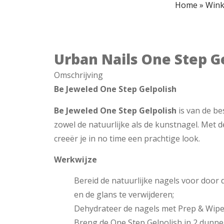
Home
»
Wink
Urban Nails One Step G
Omschrijving
Be Jeweled One Step Gelpolish
Be Jeweled One Step Gelpolish
is van de be
zowel de natuurlijke als de kunstnagel. Met 
creeër je in no time een prachtige look.
Werkwijze
Bereid de natuurlijke nagels voor door
en de glans te verwijderen;
Dehydrateer de nagels met Prep & Wip
Breng de One Step Gelpolish in 2 dunne