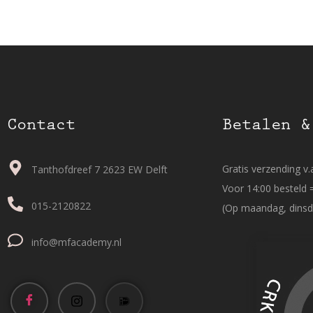
Contact
Betalen &
Gratis verzending v.a
Tanthofdreef 7 2623 EW Delft
Voor 14:00 besteld 
015-2120822
(Op maandag, dinsd
info@mfacademy.nl