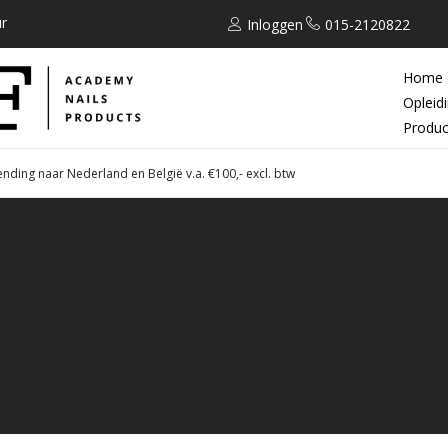
r
Inloggen
015-2120822
Home
Opleid
Produc
ending naar Nederland en België v.a. €100,- excl. btw