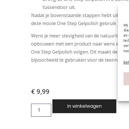
tussendoor uit.
Nadat je bovenstaande stappen hebt uitgevoer
deze mooie One Step Gelpolish gebruik je ge
wij
sla
Wens je meer stevigheid van de natuurlijke na
en 
tec
opbouwen met een product naar wens en ver
ver
nad
One Step Gelpolish volgen. Dit maakt deze ge
bijvoorbeeld te gebruken voor de teennagels
Beh
€
9,99
In winkelwagen