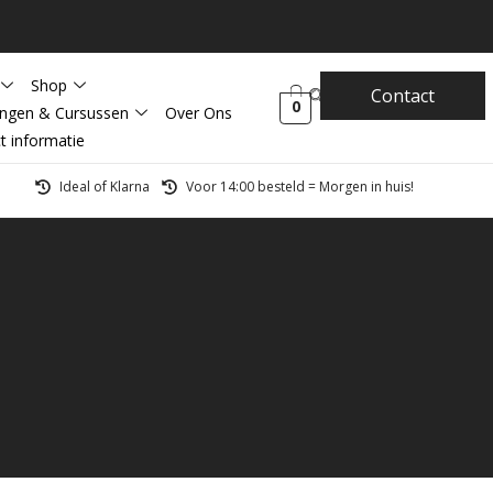
Shop
Contact
0
ingen & Cursussen
Over Ons
t informatie
Ideal of Klarna
Voor 14:00 besteld = Morgen in huis!