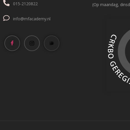
015-2120822
(Op maandag, dinsd
info@mfacademy.nl