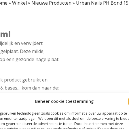
ome
»
Winkel
»
Nieuwe Producten
»
Urban Nails PH Bond 15
 ml
delijk en verwijdert
agelplaat. Deze milde,
 op een gezonde nagelplaat.
lk product gebruikt en
 & bases… kom dan naar de;
riedaamen van
Beheer cookie toestemming
cademy!
 gebruiken technologieën zoals cookies om informatie over uw apparaat op te
an en/of te raadplegen. We doen dit met als doel om de beste ervaring te bied
om gepersonaliseerde advertenties te tonen. Door in te stemmen met deze
hnologieën kunnen wij gegevens zoals surfgedrag of unieke ID's op deze site