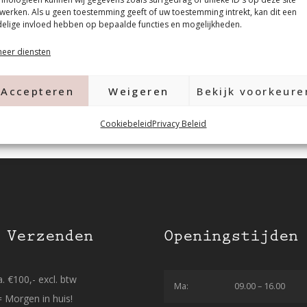
werken. Als u geen toestemming geeft of uw toestemming intrekt, kan dit een
elige invloed hebben op bepaalde functies en mogelijkheden.
eer diensten
Accepteren
Weigeren
Bekijk voorkeure
Cookiebeleid
Privacy Beleid
 Verzenden
Openingstijden
. €100,- excl. btw
Ma:
09.00 – 16.00
= Morgen in huis!