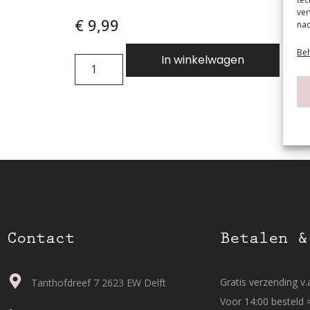
ver
€
9,99
nad
Beh
In winkelwagen
Contact
Betalen &
Gratis verzending v.a
Tanthofdreef 7 2623 EW Delft
Voor 14:00 besteld 