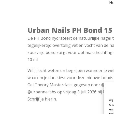
H
Urban Nails PH Bond 15
De PH Bond hydrateert de natuurlijke nagel tij
tegelijkertijd overtollig vet en vocht van de n
zuurvrije bond zorgt voor optimale hechting
10 ml
Wil jij echt weten en begrijpen wanneer je we
waarom je dan kiest voor deze nieuwe bonds
Gel Theory Masterclass gegeven door @vale
@urbannailsbv op vrijdag 3 juli 2026 bij MF A
Schrijf je hierin.
wij
sla
en 
tec