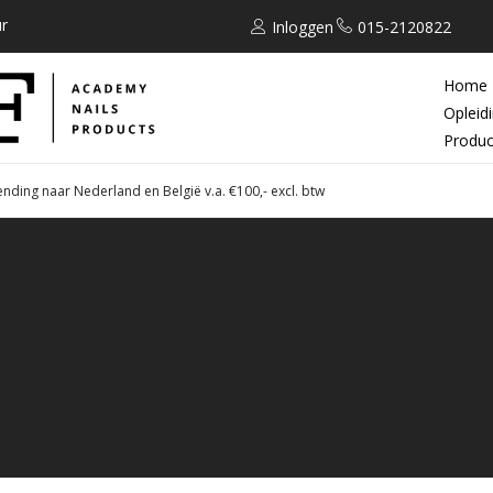
r
Inloggen
015-2120822
Home
Opleid
Produc
ending naar Nederland en België v.a. €100,- excl. btw