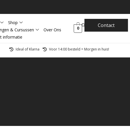
Shop
Contact
0
ingen & Cursussen
Over Ons
t informatie
Ideal of Klarna
Voor 14:00 besteld = Morgen in huis!