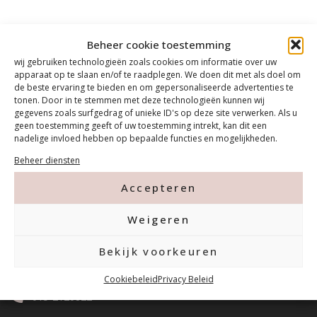
Beheer cookie toestemming
wij gebruiken technologieën zoals cookies om informatie over uw
apparaat op te slaan en/of te raadplegen. We doen dit met als doel om
de beste ervaring te bieden en om gepersonaliseerde advertenties te
tonen. Door in te stemmen met deze technologieën kunnen wij
gegevens zoals surfgedrag of unieke ID's op deze site verwerken. Als u
geen toestemming geeft of uw toestemming intrekt, kan dit een
nadelige invloed hebben op bepaalde functies en mogelijkheden.
Beheer diensten
Accepteren
Contact
Weigeren
Bekijk voorkeuren
Tanthofdreef 7 2623 EW Delft
Cookiebeleid
Privacy Beleid
015-2120822