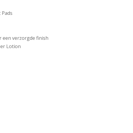
t Pads
r een verzorgde finish
ser Lotion