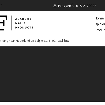
r
Inloggen
015-2120822
Home
Opleid
Produc
ending naar Nederland en België v.a. €100,- excl. btw