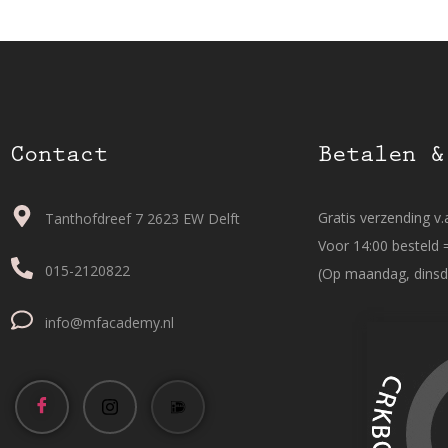
Contact
Betalen &
Gratis verzending v.a
Tanthofdreef 7 2623 EW Delft
Voor 14:00 besteld 
015-2120822
(Op maandag, dinsd
info@mfacademy.nl