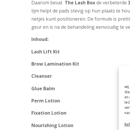
Daarom bevat
The Lash Box
de verbeterde
lijm helpt de pads stevig op hun plaats te ho
netjes kunt positioneren. De formule is pretti
geur en is na de behandeling eenvoudig te ve
Inhoud:
Lash Lift Kit
Brow Lamination Kit
Cleanser
wij
Glue Balm
sla
en 
Perm Lotion
tec
ver
Fixation Lotion
nad
Beh
Nourishing Lotion