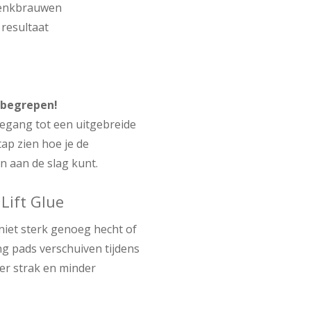
wenkbrauwen
 resultaat
inbegrepen!
oegang tot een uitgebreide
tap zien hoe je de
n aan de slag kunt.
 Lift Glue
e niet sterk genoeg hecht of
ing pads verschuiven tijdens
er strak en minder