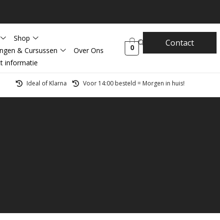
Shop
Contact
0
ingen & Cursussen
Over Ons
t informatie
Ideal of Klarna
Voor 14:00 besteld = Morgen in huis!