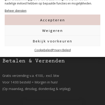
Tanthofdreef 7 2623 EW Delft
nadelige invloed hebben op bepaalde functies en mogelijkheden.
Beheer diensten
015-2120822
Accepteren
info@mfacademy.nl
Weigeren
Bekijk voorkeuren
Cookiebeleid
Privacy Beleid
Betalen & Verzenden
Gratis verzending v.a. €100,- excl. btw
Voor 14:00 besteld = Morgen in huis!
(Op maandag, dinsdag, donderdag & vrijdag)