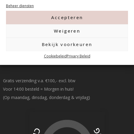
015-2120822
Beheer diensten
info@mfacademy.nl
Accepteren
Weigeren
Bekijk voorkeuren
Cookiebeleid
Privacy Beleid
Betalen & Verzenden
Gratis verzending v.a. €100,- excl. btw
Voor 14:00 besteld = Morgen in huis!
(Op maandag, dinsdag, donderdag & vrijdag)