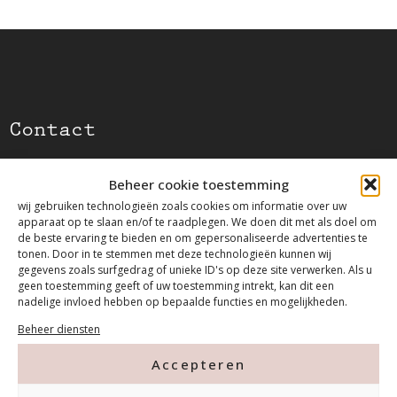
Contact
Beheer cookie toestemming
Tanthofdreef 7 2623 EW Delft
wij gebruiken technologieën zoals cookies om informatie over uw
apparaat op te slaan en/of te raadplegen. We doen dit met als doel om
015-2120822
de beste ervaring te bieden en om gepersonaliseerde advertenties te
tonen. Door in te stemmen met deze technologieën kunnen wij
gegevens zoals surfgedrag of unieke ID's op deze site verwerken. Als u
info@mfacademy.nl
geen toestemming geeft of uw toestemming intrekt, kan dit een
nadelige invloed hebben op bepaalde functies en mogelijkheden.
Beheer diensten
Accepteren