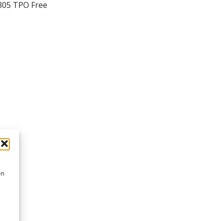
305 TPO Free
en