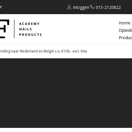
r
Inloggen
015-2120822
Home
Opleid
Produc
ending naar Nederland en België v.a. €100,- excl. btw