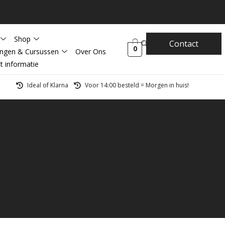
Shop
Contact
0
ingen & Cursussen
Over Ons
t informatie
Ideal of Klarna
Voor 14:00 besteld = Morgen in huis!