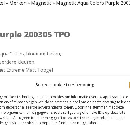
el
»
Merken
»
Magnetic
»
Magnetic Aqua Colors Purple 200
urple 200305 TPO
Aqua Colors, bloemmotieven,
eerdere kleuren.
met Extreme Matt Topgel.
nagel druppels AquaColor
Beheer cookie toestemming
 penseel en een beetje
an de lucht. Aflakken met
 gebruiken technologieën zoals cookies om informatie over uw apparaat op te
an en/of te raadplegen. We doen dit met als doel om de beste ervaring te bied
om gepersonaliseerde advertenties te tonen. Door in te stemmen met deze
hnologieën kunnen wij gegevens zoals surfgedrag of unieke ID's op deze site
werken. Als u geen toestemming geeft of uw toestemming intrekt, kan dit een
elige invloed hebben op bepaalde functies en mogelijkheden.