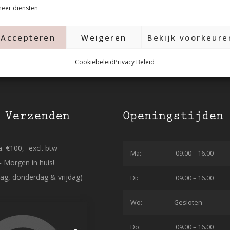
eer diensten
Accepteren
Weigeren
Bekijk voorkeure
Cookiebeleid
Privacy Beleid
 Verzenden
Openingstijden
. €100,- excl. btw
Ma:
09.00 – 16.00
= Morgen in huis!
ag, donderdag & vrijdag)
Di:
09.00 – 16.00
Wo:
Gesloten
Do:
09.00 – 16.00