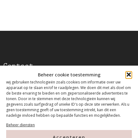
Contact
Beheer cookie toestemming
wij gebruiken technologieën zoals cookies om informatie over uw
Tanthofdreef 7 2623 EW Delft
apparaat op te slaan en/of te raadplegen. We doen dit met als doel om
de beste ervaring te bieden en om gepersonaliseerde advertenties te
tonen. Door in te stemmen met deze technologieën kunnen wij
015-2120822
gegevens zoals surfgedrag of unieke ID's op deze site verwerken. Als u
geen toestemming geeft of uw toestemming intrekt, kan dit een
nadelige invloed hebben op bepaalde functies en mogelijkheden.
info@mfacademy.nl
Beheer diensten
Accepteren