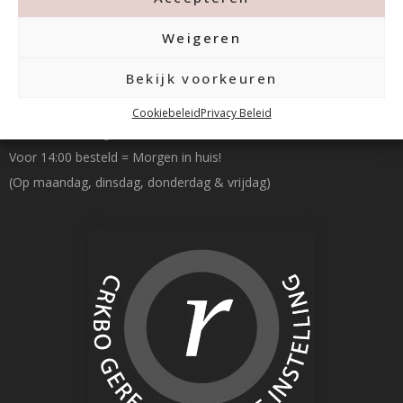
Weigeren
Betalen & Verzenden
Bekijk voorkeuren
Cookiebeleid
Privacy Beleid
Gratis verzending v.a. €100,- excl. btw
Voor 14:00 besteld = Morgen in huis!
(Op maandag, dinsdag, donderdag & vrijdag)