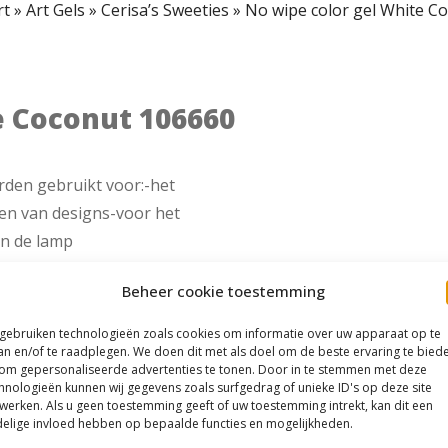
rt
»
Art Gels
»
Cerisa’s Sweeties
»
No wipe color gel White C
e Coconut 106660
rden gebruikt voor:-het
ren van designs-voor het
in de lamp
Beheer cookie toestemming
 gebruiken technologieën zoals cookies om informatie over uw apparaat op te
an en/of te raadplegen. We doen dit met als doel om de beste ervaring te bied
om gepersonaliseerde advertenties te tonen. Door in te stemmen met deze
hnologieën kunnen wij gegevens zoals surfgedrag of unieke ID's op deze site
werken. Als u geen toestemming geeft of uw toestemming intrekt, kan dit een
elige invloed hebben op bepaalde functies en mogelijkheden.