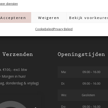
eer diensten
Accepteren
Weigeren
Bekijk voorkeure
Cookiebeleid
Privacy Beleid
 Verzenden
Openingstijden
. €100,- excl. btw
Ma:
09.00 – 16.00
= Morgen in huis!
ag, donderdag & vrijdag)
Di:
09.00 – 16.00
Wo:
Gesloten
Do:
09.00 – 16.00