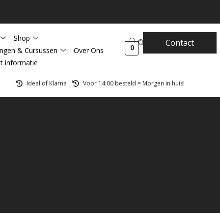
Shop
Contact
0
ingen & Cursussen
Over Ons
t informatie
Ideal of Klarna
Voor 14:00 besteld = Morgen in huis!