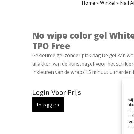
Home
»
Winkel
»
Nail A
No wipe color gel Whit
TPO Free
Gekleurde gel zonder plaklaag.De gel kan wo
aflakken van de kunstnagel-voor het schilde
inkleuren van de wraps1.5 minuut uitharden 
Login Voor Prijs
wij
Inloggen
sla
en 
tec
ver
nad