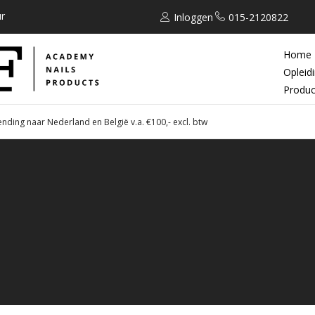
r
Inloggen
015-2120822
Home
Opleid
Produc
ending naar Nederland en België v.a. €100,- excl. btw