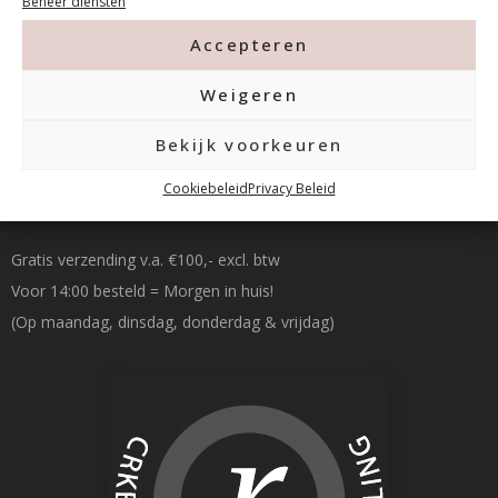
Beheer diensten
info@mfacademy.nl
Accepteren
Weigeren
Bekijk voorkeuren
Betalen & Verzenden
Cookiebeleid
Privacy Beleid
Gratis verzending v.a. €100,- excl. btw
Voor 14:00 besteld = Morgen in huis!
(Op maandag, dinsdag, donderdag & vrijdag)