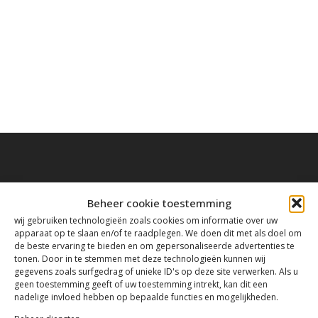
Beheer cookie toestemming
Contact
wij gebruiken technologieën zoals cookies om informatie over uw
apparaat op te slaan en/of te raadplegen. We doen dit met als doel om
de beste ervaring te bieden en om gepersonaliseerde advertenties te
Tanthofdreef 7 2623 EW Delft
tonen. Door in te stemmen met deze technologieën kunnen wij
gegevens zoals surfgedrag of unieke ID's op deze site verwerken. Als u
geen toestemming geeft of uw toestemming intrekt, kan dit een
015-2120822
nadelige invloed hebben op bepaalde functies en mogelijkheden.