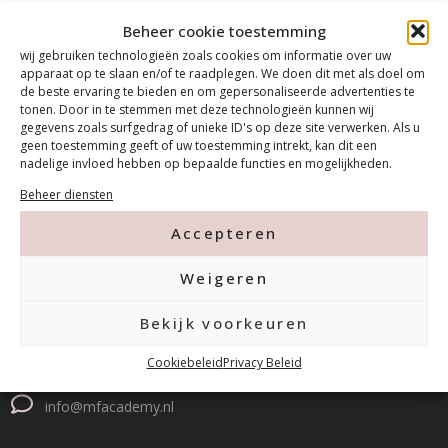
Beheer cookie toestemming
wij gebruiken technologieën zoals cookies om informatie over uw
apparaat op te slaan en/of te raadplegen. We doen dit met als doel om
de beste ervaring te bieden en om gepersonaliseerde advertenties te
tonen. Door in te stemmen met deze technologieën kunnen wij
gegevens zoals surfgedrag of unieke ID's op deze site verwerken. Als u
geen toestemming geeft of uw toestemming intrekt, kan dit een
nadelige invloed hebben op bepaalde functies en mogelijkheden.
Beheer diensten
Accepteren
Contact
Weigeren
Tanthofdreef 7 2623 EW Delft
Bekijk voorkeuren
015-2120822
Cookiebeleid
Privacy Beleid
info@mfacademy.nl