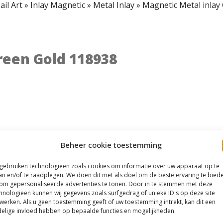
ail Art
»
Inlay Magnetic
»
Metal Inlay
»
Magnetic Metal inlay
reen Gold 118938
Beheer cookie toestemming
 gebruiken technologieën zoals cookies om informatie over uw apparaat op te
an en/of te raadplegen. We doen dit met als doel om de beste ervaring te bied
om gepersonaliseerde advertenties te tonen. Door in te stemmen met deze
hnologieën kunnen wij gegevens zoals surfgedrag of unieke ID's op deze site
werken. Als u geen toestemming geeft of uw toestemming intrekt, kan dit een
elige invloed hebben op bepaalde functies en mogelijkheden.