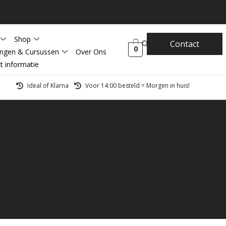
Shop
Contact
0
ingen & Cursussen
Over Ons
t informatie
Ideal of Klarna
Voor 14:00 besteld = Morgen in huis!