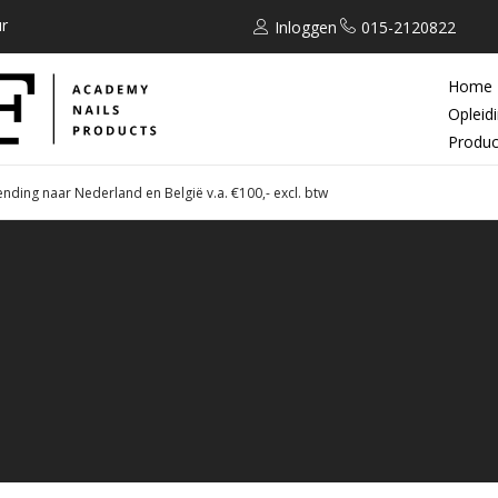
r
Inloggen
015-2120822
Home
Opleid
Produc
ending naar Nederland en België v.a. €100,- excl. btw