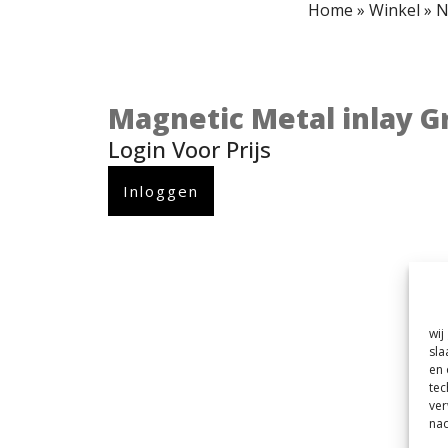
Home
»
Winkel
»
N
Magnetic Metal inlay G
Login Voor Prijs
Inloggen
wij
sla
en 
tec
ver
nad