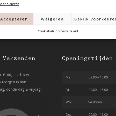
eer diensten
Accepteren
Weigeren
Bekijk voorkeure
Cookiebeleid
Privacy Beleid
 Verzenden
Openingstijden
. €100,- excl. btw
Ma:
09.00 – 16.00
= Morgen in huis!
ag, donderdag & vrijdag)
Di:
09.00 – 16.00
Wo:
Gesloten
Do:
09.00 – 16.00