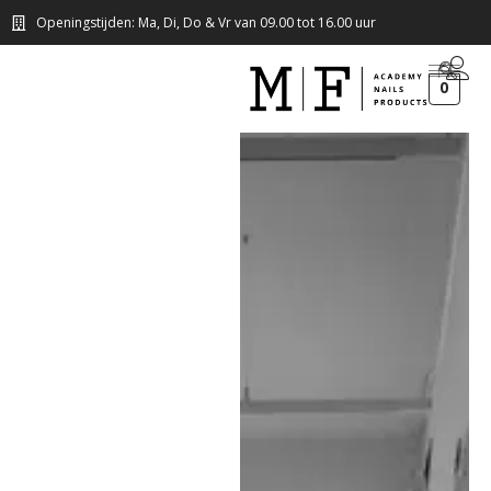
Openingstijden: Ma, Di, Do & Vr van 09.00 tot 16.00 uur
0