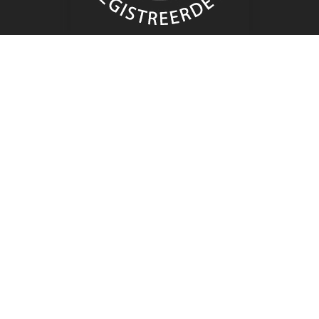
Openingstijden
Ma:
09.00 – 16.00
Di:
09.00 – 16.00
Wo:
Gesloten
Do:
09.00 – 16.00
Vr:
09.00 – 16.00
Nieuwsbrief