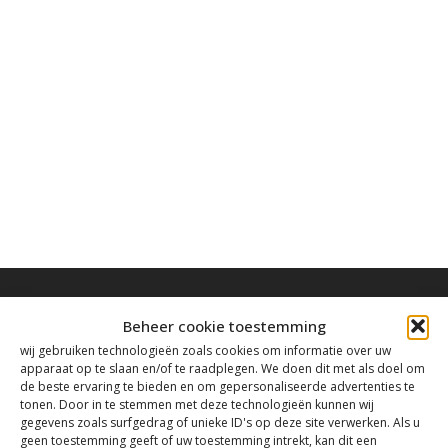
Beheer cookie toestemming
wij gebruiken technologieën zoals cookies om informatie over uw
apparaat op te slaan en/of te raadplegen. We doen dit met als doel om
Contact
de beste ervaring te bieden en om gepersonaliseerde advertenties te
tonen. Door in te stemmen met deze technologieën kunnen wij
gegevens zoals surfgedrag of unieke ID's op deze site verwerken. Als u
geen toestemming geeft of uw toestemming intrekt, kan dit een
Tanthofdreef 7 2623 EW Delft