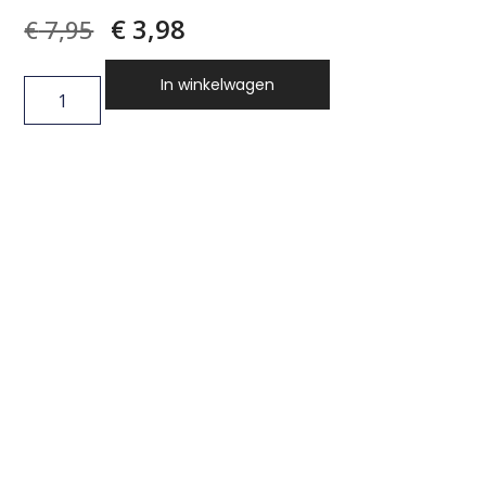
€
3,98
€
7,95
In winkelwagen