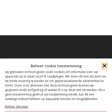
Contact
Beheer cookie toestemming
wij gebruiken technologieën zoals cookies om informatie over uw
apparaat op te slaan en/of te raadplegen. We doen dit met als doel om
Tanthofdreef 7 2623 EW Delft
de beste ervaring te bieden en om gepersonaliseerde advertenties te
tonen. Door in te stemmen met deze technologieën kunnen wij
gegevens zoals surfgedrag of unieke ID's op deze site verwerken. Als u
015-2120822
geen toestemming geeft of uw toestemming intrekt, kan dit een
nadelige invloed hebben op bepaalde functies en mogelijkheden.
info@mfacademy.nl
Beheer diensten