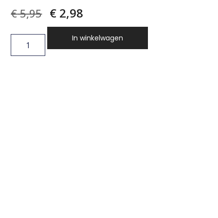
€
2,98
€
5,95
In winkelwagen