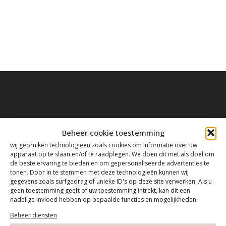
Contact
Beheer cookie toestemming
wij gebruiken technologieën zoals cookies om informatie over uw
apparaat op te slaan en/of te raadplegen. We doen dit met als doel om
Tanthofdreef 7 2623 EW Delft
de beste ervaring te bieden en om gepersonaliseerde advertenties te
tonen. Door in te stemmen met deze technologieën kunnen wij
gegevens zoals surfgedrag of unieke ID's op deze site verwerken. Als u
015-2120822
geen toestemming geeft of uw toestemming intrekt, kan dit een
nadelige invloed hebben op bepaalde functies en mogelijkheden.
info@mfacademy.nl
Beheer diensten