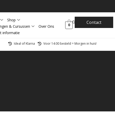
Shop
Contact
0
ingen & Cursussen
Over Ons
t informatie
Ideal of Klarna
Voor 14:00 besteld = Morgen in huis!