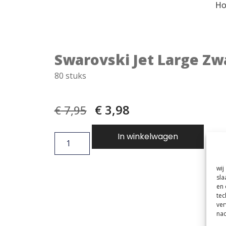
H
Swarovski Jet Large Zw
80 stuks
€
3,98
€
7,95
In winkelwagen
wij
sla
en 
tec
ver
nad