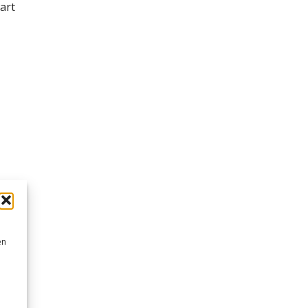
art
en