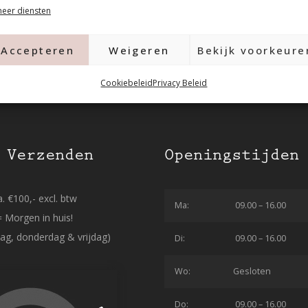
eer diensten
Accepteren
Weigeren
Bekijk voorkeure
Cookiebeleid
Privacy Beleid
 Verzenden
Openingstijden
. €100,- excl. btw
Ma:
09.00 – 16.00
= Morgen in huis!
ag, donderdag & vrijdag)
Di:
09.00 – 16.00
Wo:
Gesloten
Do:
09.00 – 16.00