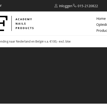
r
Inloggen
015-2120822
Home
Opleid
Produc
ending naar Nederland en België v.a. €100,- excl. btw