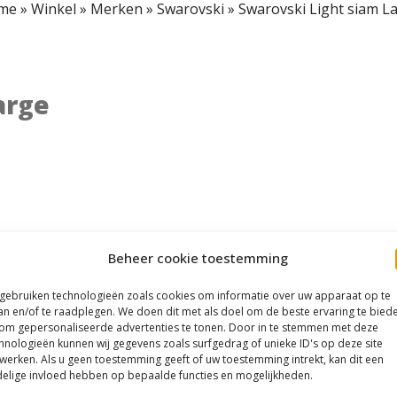
me
»
Winkel
»
Merken
»
Swarovski
»
Swarovski Light siam L
arge
Beheer cookie toestemming
 gebruiken technologieën zoals cookies om informatie over uw apparaat op te
an en/of te raadplegen. We doen dit met als doel om de beste ervaring te bied
om gepersonaliseerde advertenties te tonen. Door in te stemmen met deze
hnologieën kunnen wij gegevens zoals surfgedrag of unieke ID's op deze site
werken. Als u geen toestemming geeft of uw toestemming intrekt, kan dit een
elige invloed hebben op bepaalde functies en mogelijkheden.