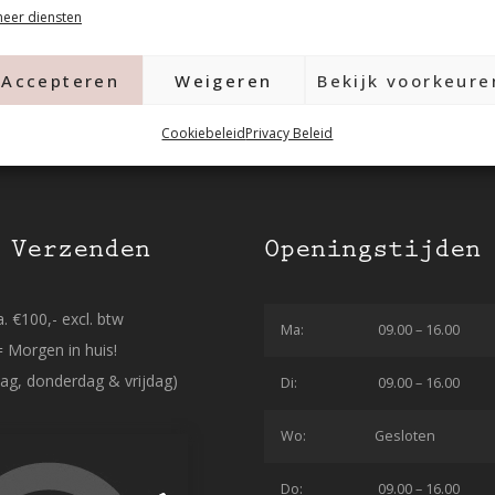
eer diensten
Accepteren
Weigeren
Bekijk voorkeure
Cookiebeleid
Privacy Beleid
 Verzenden
Openingstijden
. €100,- excl. btw
Ma:
09.00 – 16.00
= Morgen in huis!
ag, donderdag & vrijdag)
Di:
09.00 – 16.00
Wo:
Gesloten
Do:
09.00 – 16.00