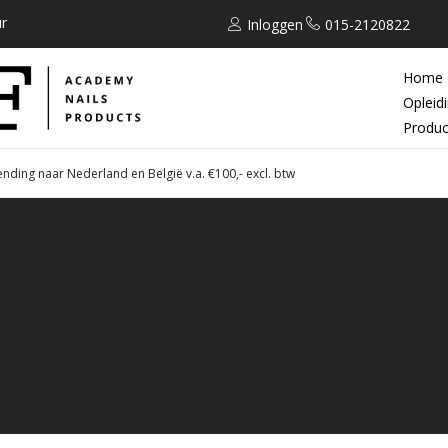
r
Inloggen
015-2120822
Home
Opleid
Produc
ending naar Nederland en België v.a. €100,- excl. btw