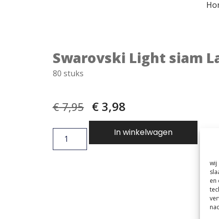
Ho
Swarovski Light siam L
80 stuks
€
3,98
€
7,95
In winkelwagen
wij
sla
en 
tec
ver
nad