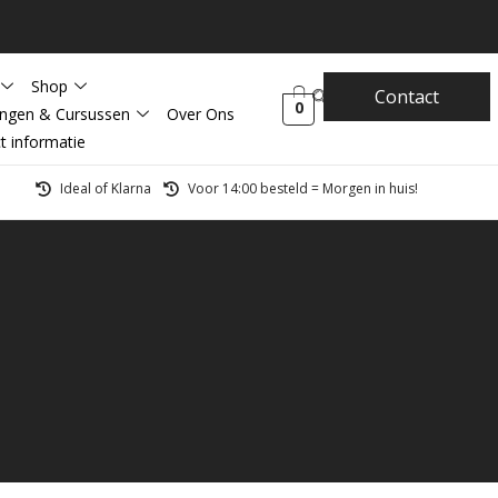
Shop
Contact
0
ingen & Cursussen
Over Ons
t informatie
Ideal of Klarna
Voor 14:00 besteld = Morgen in huis!