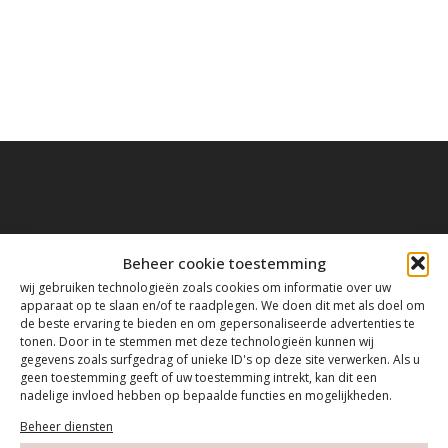
Contact
Beheer cookie toestemming
wij gebruiken technologieën zoals cookies om informatie over uw
apparaat op te slaan en/of te raadplegen. We doen dit met als doel om
Tanthofdreef 7 2623 EW Delft
de beste ervaring te bieden en om gepersonaliseerde advertenties te
tonen. Door in te stemmen met deze technologieën kunnen wij
gegevens zoals surfgedrag of unieke ID's op deze site verwerken. Als u
015-2120822
geen toestemming geeft of uw toestemming intrekt, kan dit een
nadelige invloed hebben op bepaalde functies en mogelijkheden.
info@mfacademy.nl
Beheer diensten