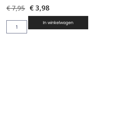
€
3,98
€
7,95
In winkelwagen