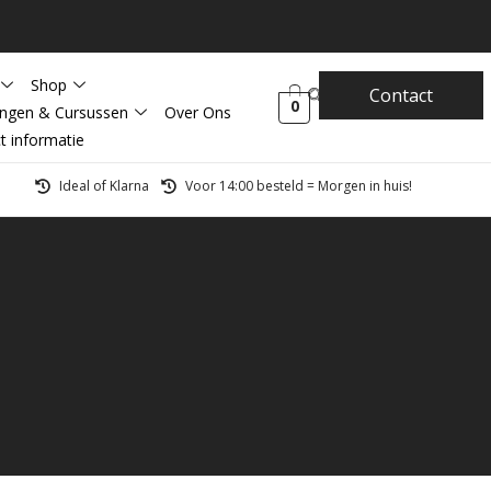
Shop
Contact
0
ingen & Cursussen
Over Ons
t informatie
Ideal of Klarna
Voor 14:00 besteld = Morgen in huis!