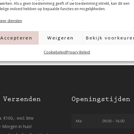
werken. Als u geen toestemming geeft of uw toestemming intrekt, kan dit een
elige invloed hebben op bepaalde functies en mogelijkheden.
eer diensten
Accepteren
Weigeren
Bekijk voorkeure
Cookiebeleid
Privacy Beleid
 Verzenden
Openingstijden
. €100,- excl. btw
Ma:
09.00 – 16.00
= Morgen in huis!