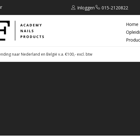
r
Inloggen
015-2120822
Home
Opleid
Produc
ending naar Nederland en België v.a. €100,- excl. btw