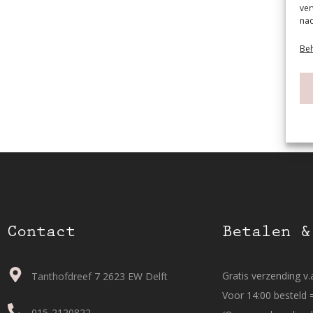
ver
nad
Beh
Contact
Betalen &
Gratis verzending v.a
Tanthofdreef 7 2623 EW Delft
Voor 14:00 besteld 
015-2120822