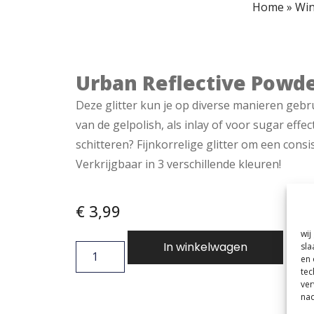
Home
»
Win
Urban Reflective Powder
Deze glitter kun je op diverse manieren gebru
van de gelpolish, als inlay of voor sugar effect
schitteren? Fijnkorrelige glitter om een consis
Verkrijgbaar in 3 verschillende kleuren!
€
3,99
wij
In winkelwagen
sla
en 
tec
ver
nad