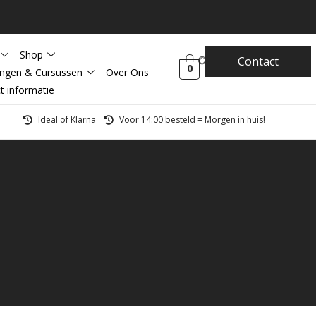
Shop
Contact
0
ingen & Cursussen
Over Ons
t informatie
Ideal of Klarna
Voor 14:00 besteld = Morgen in huis!