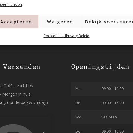
eer diensten
Accepteren
Weigeren
Bekijk voorkeure
Cookiebeleid
Privacy Beleid
 Verzenden
Openingstijden
. €100,- excl. btw
Ma:
09.00 – 16.00
= Morgen in huis!
ag, donderdag & vrijdag)
Di:
09.00 – 16.00
Wo:
Gesloten
Do:
09.00 – 16.00