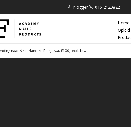
r
Inloggen
015-2120822
Home
Opleid
Produc
ending naar Nederland en België v.a. €100,- excl. btw