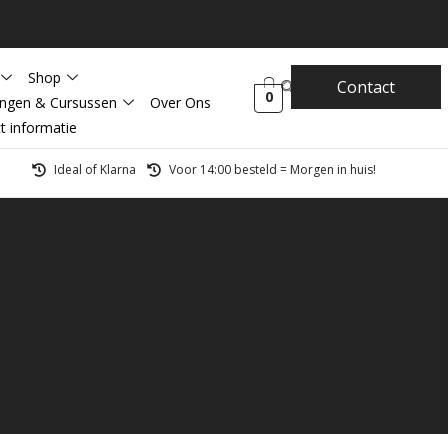
Shop
Contact
0
ingen & Cursussen
Over Ons
t informatie
Ideal of Klarna
Voor 14:00 besteld = Morgen in huis!