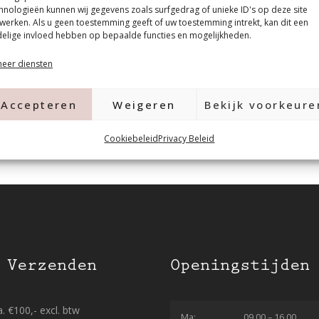
hnologieën kunnen wij gegevens zoals surfgedrag of unieke ID's op deze site
werken. Als u geen toestemming geeft of uw toestemming intrekt, kan dit een
elige invloed hebben op bepaalde functies en mogelijkheden.
eer diensten
Accepteren
Weigeren
Bekijk voorkeure
Cookiebeleid
Privacy Beleid
 Verzenden
Openingstijden
. €100,- excl. btw
Ma:
09.00 – 16.00