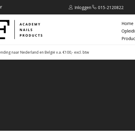
r
Inloggen
015-2120822
Home
Opleid
Produc
ending naar Nederland en België v.a. €100,- excl. btw