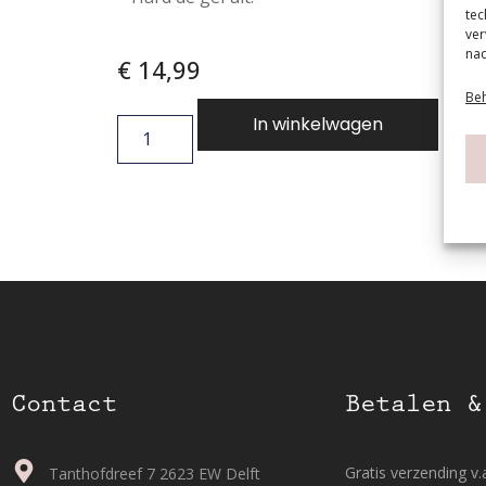
tec
ver
nad
€
14,99
Beh
In winkelwagen
Contact
Betalen &
Gratis verzending v.a
Tanthofdreef 7 2623 EW Delft