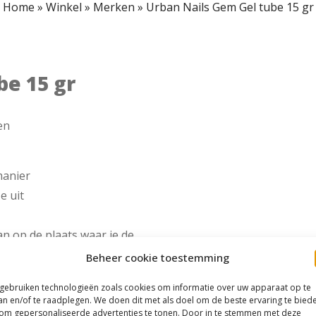
Home
»
Winkel
»
Merken
»
Urban Nails Gem Gel tube 15 gr
be 15 gr
en
manier
e uit
n op de plaats waar je de
Beheer cookie toestemming
ol en leg ze op de juiste
 gebruiken technologieën zoals cookies om informatie over uw apparaat op te
an en/of te raadplegen. We doen dit met als doel om de beste ervaring te bied
om gepersonaliseerde advertenties te tonen. Door in te stemmen met deze